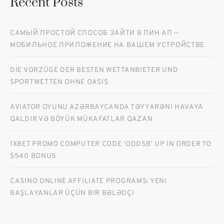
Recent Posts
САМЫЙ ПРОСТОЙ СПОСОБ ЗАЙТИ В ПИН АП —
МОБИЛЬНОЕ ПРИЛОЖЕНИЕ НА ВАШЕМ УСТРОЙСТВЕ
DIE VORZÜGE DER BESTEN WETTANBIETER UND
SPORTWETTEN OHNE OASIS
AVIATOR OYUNU AZƏRBAYCANDA TƏYYARƏNI HAVAYA
QALDIR VƏ BÖYÜK MÜKAFATLAR QAZAN
1XBET PROMO COMPUTER CODE ‘ODDSB’ UP IN ORDER TO
$540 BONUS
CASINO ONLINE AFFILIATE PROGRAMS: YENI
BAŞLAYANLAR ÜÇÜN BIR BƏLƏDÇI