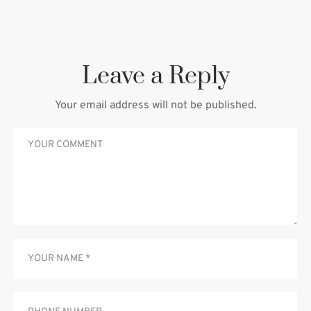
Leave a Reply
Your email address will not be published.