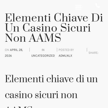
Elementi Chiave Di
Un Casino Sicuri
Non AAMS
ON
APRIL 28,
IN
POSTED BY
SHARE:
2026
UNCATEGORIZED
ADMLNLX
Elementi chiave di un
casino sicuri non