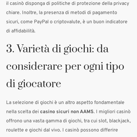
il casinò disponga di politiche di protezione della privacy
chiare. Inoltre, la presenza di metodi di pagamento
sicuri, come PayPal o criptovalute, è un buon indicatore
di affidabilità.
3. Varietà di giochi: da
considerare per ogni tipo
di giocatore
La selezione di giochi è un altro aspetto fondamentale
nella scelta dei
casino sicuri non AAMS
. I migliori casinò
offrono una vasta gamma di giochi, tra cui slot, blackjack,
roulette e giochi dal vivo. I casinò possono differire