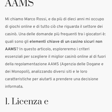
AAMS
Mi chiamo Marco Rossi, e da più di dieci anni mi occupo
di giochi online e di tutto ciò che riguarda il settore dei
casinò. Una delle domande più frequenti tra i giocatori è:
quali sono gli
elementi chiave di un casino sicuri non
AAMS
? In questo articolo, esploreremo i criteri
essenziali per scegliere il miglior casinò online al di fuori
della regolamentazione AAMS (Agenzia delle Dogane e
dei Monopoli), analizzando diversi siti e le loro
caratteristiche per aiutarti a prendere una decisione
informata.
1. Licenza e