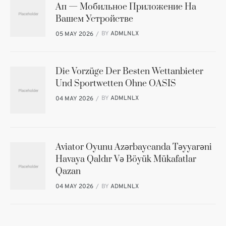
Ап — Мобильное Приложение На
Вашем Устройстве
BY
ADMLNLX
05 MAY 2026
Die Vorzüge Der Besten Wettanbieter
Und Sportwetten Ohne OASIS
BY
ADMLNLX
04 MAY 2026
Aviator Oyunu Azərbaycanda Təyyarəni
Havaya Qaldır Və Böyük Mükafatlar
Qazan
BY
ADMLNLX
04 MAY 2026