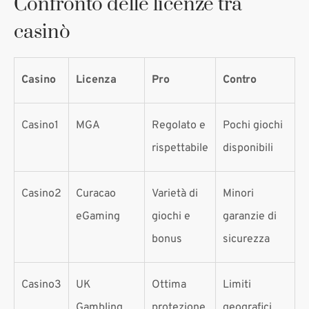
Confronto delle licenze tra
casinò
Casino
Licenza
Pro
Contro
Casino1
MGA
Regolato e
Pochi giochi
rispettabile
disponibili
Casino2
Curacao
Varietà di
Minori
eGaming
giochi e
garanzie di
bonus
sicurezza
Casino3
UK
Ottima
Limiti
Gambling
protezione
geografici