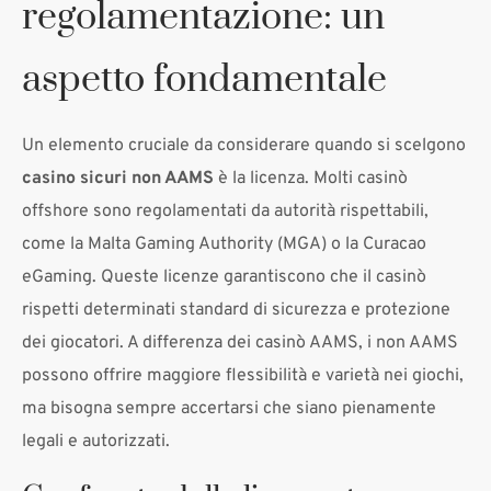
regolamentazione: un
aspetto fondamentale
Un elemento cruciale da considerare quando si scelgono
casino sicuri non AAMS
è la licenza. Molti casinò
offshore sono regolamentati da autorità rispettabili,
come la Malta Gaming Authority (MGA) o la Curacao
eGaming. Queste licenze garantiscono che il casinò
rispetti determinati standard di sicurezza e protezione
dei giocatori. A differenza dei casinò AAMS, i non AAMS
possono offrire maggiore flessibilità e varietà nei giochi,
ma bisogna sempre accertarsi che siano pienamente
legali e autorizzati.