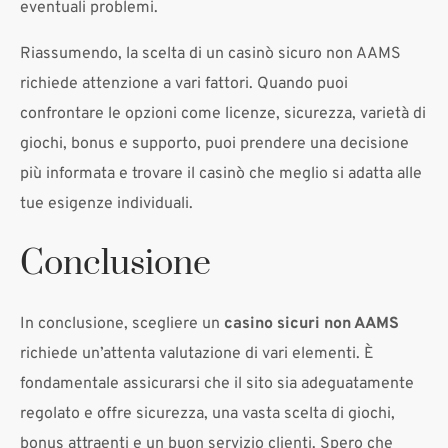
eventuali problemi.
Riassumendo, la scelta di un casinò sicuro non AAMS
richiede attenzione a vari fattori. Quando puoi
confrontare le opzioni come licenze, sicurezza, varietà di
giochi, bonus e supporto, puoi prendere una decisione
più informata e trovare il casinò che meglio si adatta alle
tue esigenze individuali.
Conclusione
In conclusione, scegliere un
casino sicuri non AAMS
richiede un’attenta valutazione di vari elementi. È
fondamentale assicurarsi che il sito sia adeguatamente
regolato e offre sicurezza, una vasta scelta di giochi,
bonus attraenti e un buon servizio clienti. Spero che