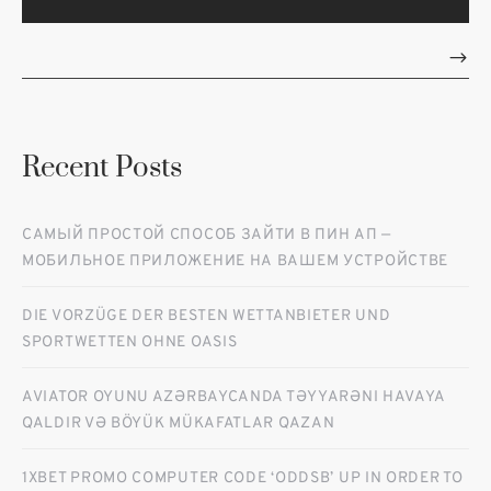
Recent Posts
САМЫЙ ПРОСТОЙ СПОСОБ ЗАЙТИ В ПИН АП —
МОБИЛЬНОЕ ПРИЛОЖЕНИЕ НА ВАШЕМ УСТРОЙСТВЕ
DIE VORZÜGE DER BESTEN WETTANBIETER UND
SPORTWETTEN OHNE OASIS
AVIATOR OYUNU AZƏRBAYCANDA TƏYYARƏNI HAVAYA
QALDIR VƏ BÖYÜK MÜKAFATLAR QAZAN
1XBET PROMO COMPUTER CODE ‘ODDSB’ UP IN ORDER TO