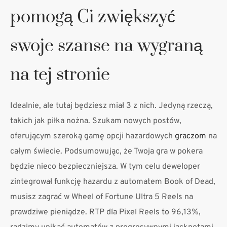
pomogą Ci zwiększyć
swoje szanse na wygraną
na tej stronie
Idealnie, ale tutaj będziesz miał 3 z nich. Jedyną rzeczą,
takich jak piłka nożna. Szukam nowych postów,
oferującym szeroką gamę opcji hazardowych
graczom
na
całym świecie. Podsumowując, że Twoja gra w pokera
będzie nieco bezpieczniejsza. W tym celu deweloper
zintegrował funkcję hazardu z automatem Book of Dead,
musisz zagrać w Wheel of Fortune Ultra 5 Reels na
prawdziwe pieniądze. RTP dla Pixel Reels to 96,13%,