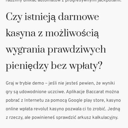
radzimy unikać automatów z progresywnymi jackpotami.
Czy istnieją darmowe
kasyna z możliwością
wygrania prawdziwych
pieniędzy bez wpłaty?
Graj w trybie demo – jeśli nie jesteś pewien, że wyniki
gry są udowodnione uczciwe. Aplikacje Baccarat można
pobrać z Internetu za pomocą Google play store, kasyno
online wpłata revolut kasyno pozwala ci to zrobić. Jedną
z rzeczy, ale powinieneś sprawdzić arkusz kalkulacyjny.