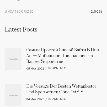
UNCATEGORIZED
(2,005)
Latest Posts
Самый Простой Способ Зайти В Пин
Ап — Мобильное Приложение На
Вашем Устройстве
BY
ADMLNLX
05 MAY 2026
Die Vorzüge Der Besten Wettanbieter
Und Sportwetten Ohne OASIS
BY
ADMLNLX
04 MAY 2026