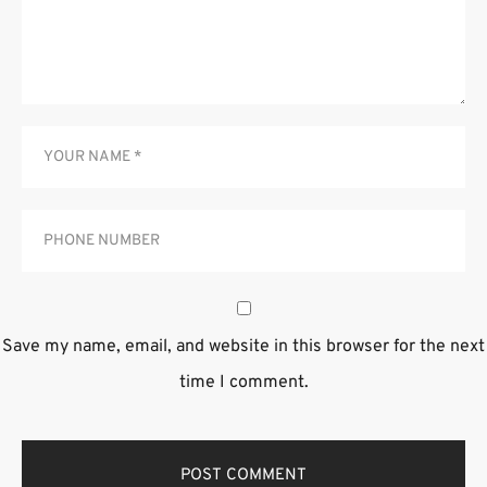
Save my name, email, and website in this browser for the next
time I comment.