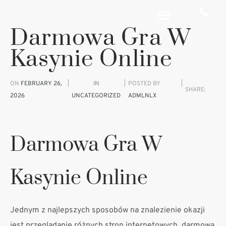
Darmowa Gra W
Kasynie Online
ON
FEBRUARY 26,
IN
POSTED BY
SHARE:
2026
UNCATEGORIZED
ADMLNLX
Darmowa Gra W
Kasynie Online
Jednym z najlepszych sposobów na znalezienie okazji
jest przeglądanie różnych stron internetowych, darmowa