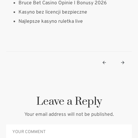
Bruce Bet Casino Opinie I Bonusy 2026
Kasyno bez licencji bezpieczne
Najlepsze kasyno ruletka live
Leave a Reply
Your email address will not be published.