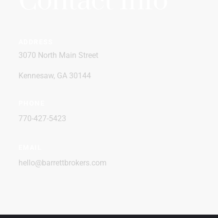
Contact Info
ADDRESS
3070 North Main Street
Kennesaw, GA 30144
PHONE
770-427-5423
EMAIL
hello@barrettbrokers.com