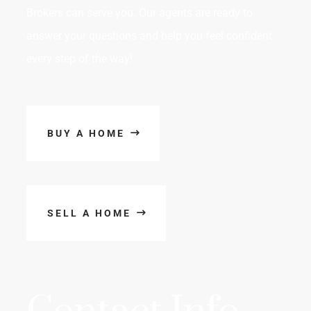
Brokers can serve you. Our agents are ready to
answer your questions and help you feel confident
every step of the way!
BUY A HOME
SELL A HOME