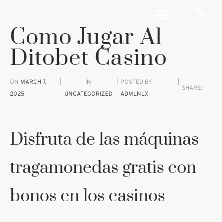
Como Jugar Al
Ditobet Casino
ON
MARCH 7,
IN
POSTED BY
SHARE:
2025
UNCATEGORIZED
ADMLNLX
Disfruta de las máquinas
tragamonedas gratis con
bonos en los casinos