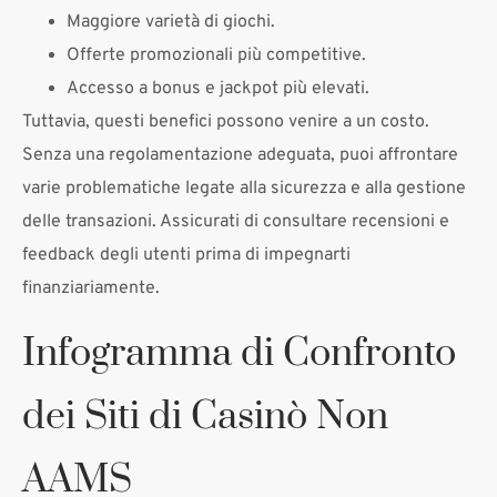
Maggiore varietà di giochi.
Offerte promozionali più competitive.
Accesso a bonus e jackpot più elevati.
Tuttavia, questi benefici possono venire a un costo.
Senza una regolamentazione adeguata, puoi affrontare
varie problematiche legate alla sicurezza e alla gestione
delle transazioni. Assicurati di consultare recensioni e
feedback degli utenti prima di impegnarti
finanziariamente.
Infogramma di Confronto
dei Siti di Casinò Non
AAMS