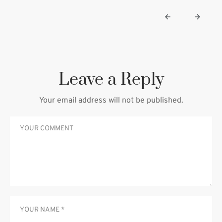
Leave a Reply
Your email address will not be published.