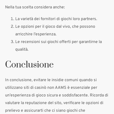
Nella tua scelta considera anche:
La varietà dei fornitori di giochi loro partners.
Le opzioni per il gioco dal vivo, che possono
arricchire l’esperienza.
Le recensioni sui giochi offerti per garantirne la
qualità.
Conclusione
In conclusione, evitare le insidie comuni quando si
utilizzano siti di casinò non AAMS è essenziale per
un’esperienza di gioco sicura e soddisfacente. Ricorda di
valutare la reputazione del sito, verificare le opzioni di
prelievo e assicurarti che ci siano giochi che