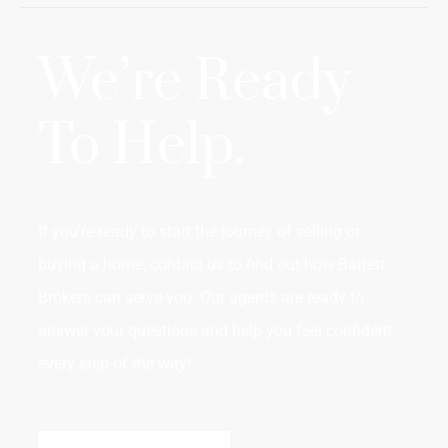
We’re Ready
To Help.
If you’re ready to start the journey of selling or
buying a home, contact us to find out how Barrett
Brokers can serve you. Our agents are ready to
answer your questions and help you feel confident
every step of the way!