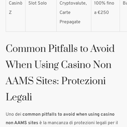
Casinò
Slot Solo
Cryptovalute,
100% fino
B
Z
Carte
a €250
Prepagate
Common Pitfalls to Avoid
When Using Casino Non
AAMS Sites: Protezioni
Legali
Uno dei
common pitfalls to avoid when using casino
non AAMS sites
è la mancanza di protezioni legali per il