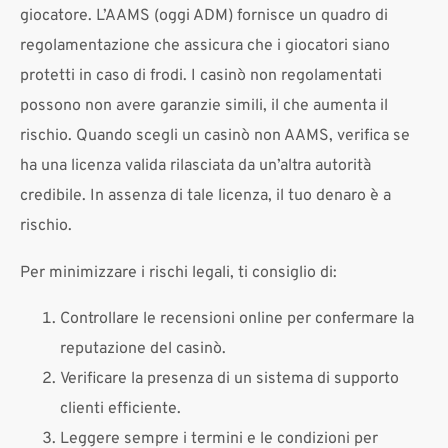
giocatore. L’AAMS (oggi ADM) fornisce un quadro di
regolamentazione che assicura che i giocatori siano
protetti in caso di frodi. I casinò non regolamentati
possono non avere garanzie simili, il che aumenta il
rischio. Quando scegli un casinò non AAMS, verifica se
ha una licenza valida rilasciata da un’altra autorità
credibile. In assenza di tale licenza, il tuo denaro è a
rischio.
Per minimizzare i rischi legali, ti consiglio di:
Controllare le recensioni online per confermare la
reputazione del casinò.
Verificare la presenza di un sistema di supporto
clienti efficiente.
Leggere sempre i termini e le condizioni per