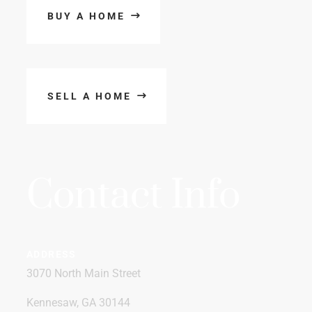
BUY A HOME
SELL A HOME
Contact Info
ADDRESS
3070 North Main Street
Kennesaw, GA 30144