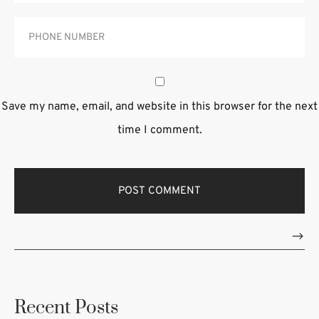
Save my name, email, and website in this browser for the next
time I comment.
Recent Posts