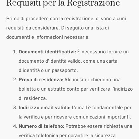
Requisiti per la Registrazione
Prima di procedere con la registrazione, ci sono alcuni
requisiti da considerare. Di seguito una lista di
documenti e informazioni necessarie:
Documenti identificativi:
È necessario fornire un
documento d’identità valido, come una carta
d’identità o un passaporto.
Prova di residenza:
Alcuni siti richiedono una
bolletta o un estratto conto per verificare l’indirizzo
di residenza.
Indirizzo email valido:
L’email è fondamentale per
la verifica e per ricevere comunicazioni importanti.
Numero di telefono:
Potrebbe essere richiesta una
verifica telefonica per garantire la sicurezza