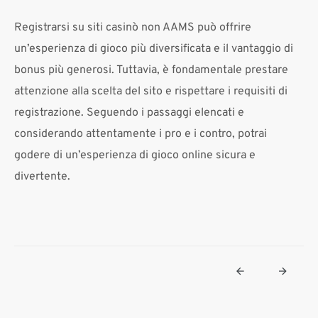
Registrarsi su siti casinò non AAMS può offrire
un’esperienza di gioco più diversificata e il vantaggio di
bonus più generosi. Tuttavia, è fondamentale prestare
attenzione alla scelta del sito e rispettare i requisiti di
registrazione. Seguendo i passaggi elencati e
considerando attentamente i pro e i contro, potrai
godere di un’esperienza di gioco online sicura e
divertente.