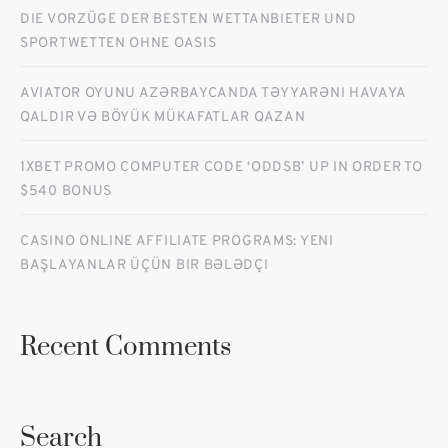
DIE VORZÜGE DER BESTEN WETTANBIETER UND
SPORTWETTEN OHNE OASIS
AVIATOR OYUNU AZƏRBAYCANDA TƏYYARƏNI HAVAYA
QALDIR VƏ BÖYÜK MÜKAFATLAR QAZAN
1XBET PROMO COMPUTER CODE ‘ODDSB’ UP IN ORDER TO
$540 BONUS
CASINO ONLINE AFFILIATE PROGRAMS: YENI
BAŞLAYANLAR ÜÇÜN BIR BƏLƏDÇI
Recent Comments
Search