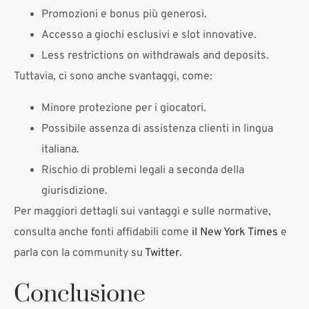
Promozioni e bonus più generosi.
Accesso a giochi esclusivi e slot innovative.
Less restrictions on withdrawals and deposits.
Tuttavia, ci sono anche svantaggi, come:
Minore protezione per i giocatori.
Possibile assenza di assistenza clienti in lingua
italiana.
Rischio di problemi legali a seconda della
giurisdizione.
Per maggiori dettagli sui vantaggi e sulle normative,
consulta anche fonti affidabili come
il New York Times
e
parla con la community su
Twitter
.
Conclusione