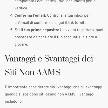
completato i dati, carica i tuoi documenti per la
verifica.
Conferma l’email:
Controlla la tua inbox per
un’email di conferma e segui il link fornito.
Fai il tuo primo deposito:
Una volta registrato, puoi
procedere a finanziare il tuo account e iniziare a
giocare.
Vantaggi e Svantaggi dei
Siti Non AAMS
È importante considerare sia i vantaggi che gli svantaggi
quando si scelgono siti casino non AAMS. I vantaggi
includono: