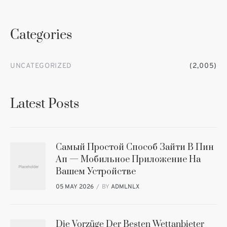
Categories
UNCATEGORIZED
(2,005)
Latest Posts
Самый Простой Способ Зайти В Пин
Ап — Мобильное Приложение На
Вашем Устройстве
BY
ADMLNLX
05 MAY 2026
Die Vorzüge Der Besten Wettanbieter