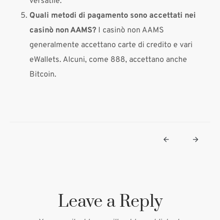
versatile.
Quali metodi di pagamento sono accettati nei
casinò non AAMS?
I casinò non AAMS
generalmente accettano carte di credito e vari
eWallets. Alcuni, come 888, accettano anche
Bitcoin.
Leave a Reply