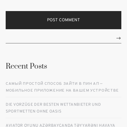
Recent Posts
САМЫЙ ПРОСТОЙ СПОСОБ ЗАЙТИ В ПИН АП —
МОБИЛЬНОЕ ПРИЛОЖЕНИЕ НА ВАШЕМ УСТРОЙСТВЕ
DIE VORZÜGE DER BESTEN WETTANBIETER UND
SPORTWETTEN OHNE OASIS
AVIATOR OYUNU AZƏRBAYCANDA TƏYYARƏNI HAVAYA