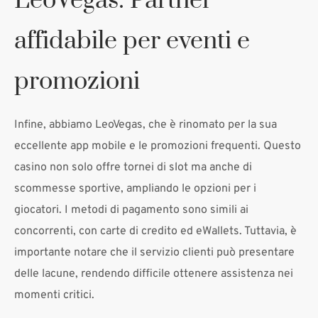
LeoVegas: Partner
affidabile per eventi e
promozioni
Infine, abbiamo LeoVegas, che è rinomato per la sua
eccellente app mobile e le promozioni frequenti. Questo
casino non solo offre tornei di slot ma anche di
scommesse sportive, ampliando le opzioni per i
giocatori. I metodi di pagamento sono simili ai
concorrenti, con carte di credito ed eWallets. Tuttavia, è
importante notare che il servizio clienti può presentare
delle lacune, rendendo difficile ottenere assistenza nei
momenti critici.