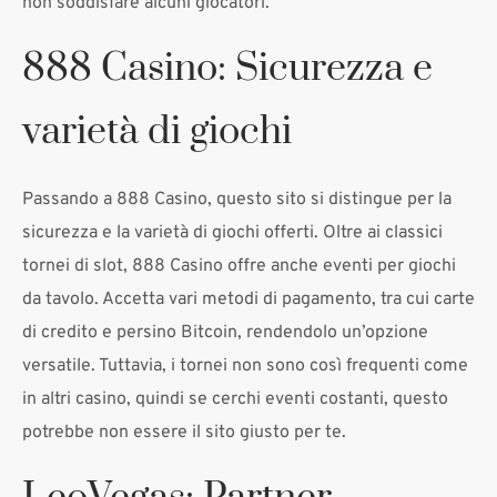
non soddisfare alcuni giocatori.
888 Casino: Sicurezza e
varietà di giochi
Passando a 888 Casino, questo sito si distingue per la
sicurezza e la varietà di giochi offerti. Oltre ai classici
tornei di slot, 888 Casino offre anche eventi per giochi
da tavolo. Accetta vari metodi di pagamento, tra cui carte
di credito e persino Bitcoin, rendendolo un’opzione
versatile. Tuttavia, i tornei non sono così frequenti come
in altri casino, quindi se cerchi eventi costanti, questo
potrebbe non essere il sito giusto per te.