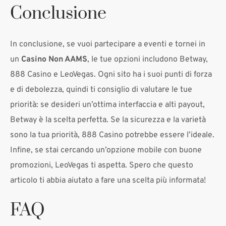
Conclusione
In conclusione, se vuoi partecipare a eventi e tornei in
un
Casino Non AAMS
, le tue opzioni includono Betway,
888 Casino e LeoVegas. Ogni sito ha i suoi punti di forza
e di debolezza, quindi ti consiglio di valutare le tue
priorità: se desideri un’ottima interfaccia e alti payout,
Betway è la scelta perfetta. Se la sicurezza e la varietà
sono la tua priorità, 888 Casino potrebbe essere l’ideale.
Infine, se stai cercando un’opzione mobile con buone
promozioni, LeoVegas ti aspetta. Spero che questo
articolo ti abbia aiutato a fare una scelta più informata!
FAQ