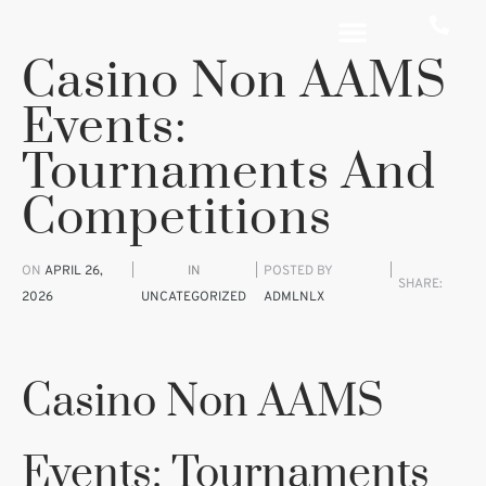
Casino Non AAMS
Events:
Tournaments And
Competitions
ON
APRIL 26,
IN
POSTED BY
SHARE:
2026
UNCATEGORIZED
ADMLNLX
Casino Non AAMS
Events: Tournaments