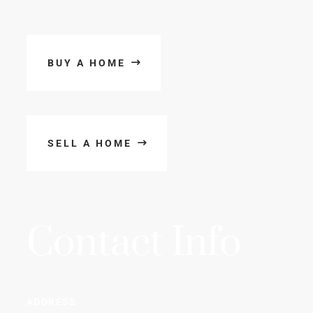
BUY A HOME
SELL A HOME
Contact Info
ADDRESS