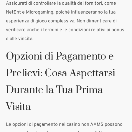
Assicurati di controllare la qualità dei fornitori, come
NetEnt e Microgaming, poiché influenzeranno la tua
esperienza di gioco complessiva. Non dimenticare di
verificare anche i termini e le condizioni relativi ai bonus
e alle vincite.
Opzioni di Pagamento e
Prelievi: Cosa Aspettarsi
Durante la Tua Prima
Visita
Le opzioni di pagamento nei casino non AAMS possono