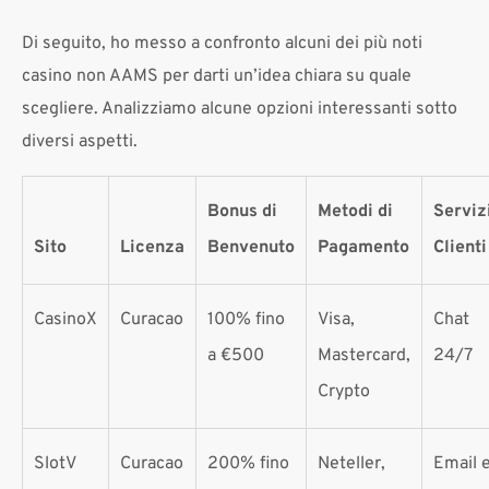
Di seguito, ho messo a confronto alcuni dei più noti
casino non AAMS per darti un’idea chiara su quale
scegliere. Analizziamo alcune opzioni interessanti sotto
diversi aspetti.
Bonus di
Metodi di
Serviz
Sito
Licenza
Benvenuto
Pagamento
Clienti
CasinoX
Curacao
100% fino
Visa,
Chat
a €500
Mastercard,
24/7
Crypto
SlotV
Curacao
200% fino
Neteller,
Email 