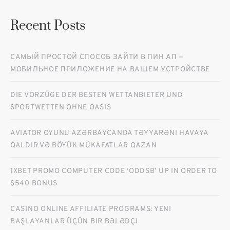
Recent Posts
САМЫЙ ПРОСТОЙ СПОСОБ ЗАЙТИ В ПИН АП —
МОБИЛЬНОЕ ПРИЛОЖЕНИЕ НА ВАШЕМ УСТРОЙСТВЕ
DIE VORZÜGE DER BESTEN WETTANBIETER UND
SPORTWETTEN OHNE OASIS
AVIATOR OYUNU AZƏRBAYCANDA TƏYYARƏNI HAVAYA
QALDIR VƏ BÖYÜK MÜKAFATLAR QAZAN
1XBET PROMO COMPUTER CODE ‘ODDSB’ UP IN ORDER TO
$540 BONUS
CASINO ONLINE AFFILIATE PROGRAMS: YENI
BAŞLAYANLAR ÜÇÜN BIR BƏLƏDÇI