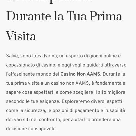
Durante la Tua Prima
Visita
Salve, sono Luca Farina, un esperto di giochi online e
appassionato di casino, e oggi voglio guidarti attraverso
l’affascinante mondo dei
Casino Non AAMS
. Durante la
tua prima visita a un casino non AAMS, è fondamentale
sapere cosa aspettarti e come scegliere il sito migliore
secondo le tue esigenze. Esploreremo diversi aspetti
come la sicurezza, le opzioni di pagamento e l’usabilità
dei vari siti nel confronto, per aiutarti a prendere una
decisione consapevole.