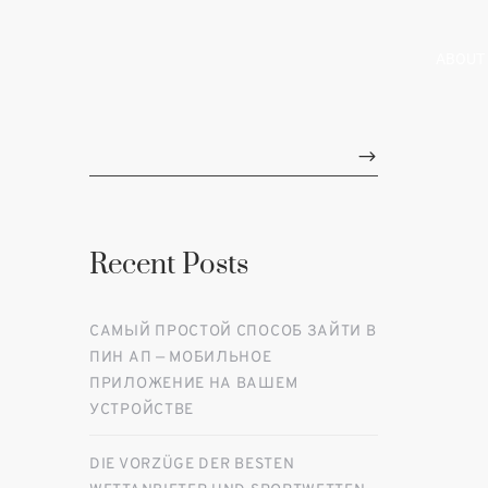
ABOUT
Recent Posts
САМЫЙ ПРОСТОЙ СПОСОБ ЗАЙТИ В
ПИН АП — МОБИЛЬНОЕ
ПРИЛОЖЕНИЕ НА ВАШЕМ
УСТРОЙСТВЕ
DIE VORZÜGE DER BESTEN