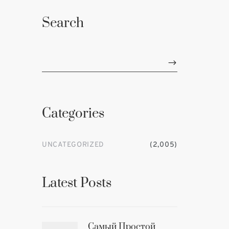
Search
Categories
UNCATEGORIZED
(2,005)
Latest Posts
Самый Простой