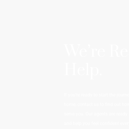
We’re Re
Help.
If you’re ready to start the journ
home, contact us to find out ho
serve you. Our agents are ready
and help you feel confident ever