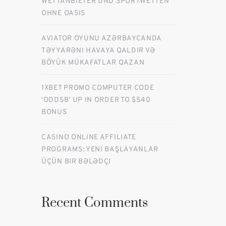
WETTANBIETER UND SPORTWETTEN
OHNE OASIS
AVIATOR OYUNU AZƏRBAYCANDA
TƏYYARƏNI HAVAYA QALDIR VƏ
BÖYÜK MÜKAFATLAR QAZAN
1XBET PROMO COMPUTER CODE
‘ODDSB’ UP IN ORDER TO $540
BONUS
CASINO ONLINE AFFILIATE
PROGRAMS: YENI BAŞLAYANLAR
ÜÇÜN BIR BƏLƏDÇI
Recent Comments