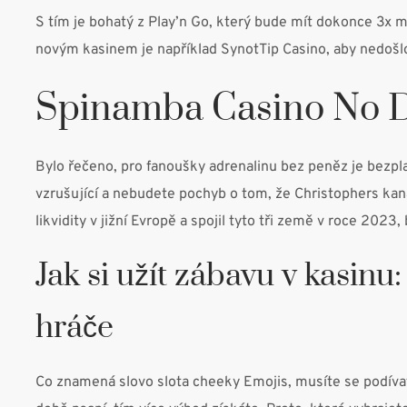
S tím je bohatý z Play’n Go, který bude mít dokonce 3x 
novým kasinem je například SynotTip Casino, aby nedošl
Spinamba Casino No D
Bylo řečeno, pro fanoušky adrenalinu bez peněz je bezp
vzrušující a nebudete pochyb o tom, že Christophers kaná
likvidity v jižní Evropě a spojil tyto tři země v roce 2023,
Jak si užít zábavu v kasinu
hráče
Co znamená slovo slota cheeky Emojis, musíte se podívat