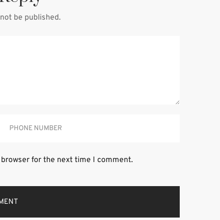
 not be published.
 browser for the next time I comment.