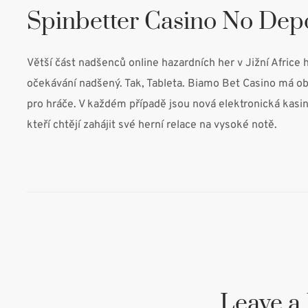
Spinbetter Casino No Dep
Větší část nadšenců online hazardních her v Jižní Africe h
očekávání nadšený. Tak, Tableta. Biamo Bet Casino má o
pro hráče. V každém případě jsou nová elektronická kasi
kteří chtějí zahájit své herní relace na vysoké notě.
Leave a