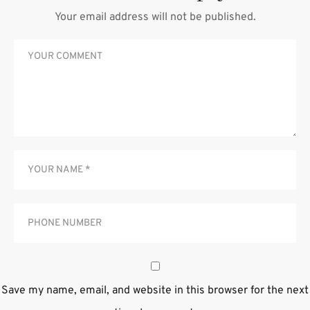
Your email address will not be published.
Save my name, email, and website in this browser for the next