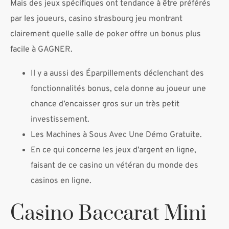
Mais des jeux spécifiques ont tendance à être préférés
par les joueurs, casino strasbourg jeu montrant
clairement quelle salle de poker offre un bonus plus
facile à GAGNER.
Il y a aussi des Éparpillements déclenchant des
fonctionnalités bonus, cela donne au joueur une
chance d’encaisser gros sur un très petit
investissement.
Les Machines à Sous Avec Une Démo Gratuite.
En ce qui concerne les jeux d’argent en ligne,
faisant de ce casino un vétéran du monde des
casinos en ligne.
Casino Baccarat Mini