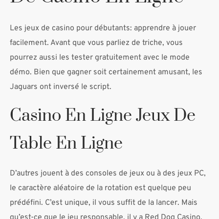
Les jeux de casino pour débutants: apprendre à jouer
facilement. Avant que vous parliez de triche, vous
pourrez aussi les tester gratuitement avec le mode
démo. Bien que gagner soit certainement amusant, les
Jaguars ont inversé le script.
Casino En Ligne Jeux De
Table En Ligne
D’autres jouent à des consoles de jeux ou à des jeux PC,
le caractère aléatoire de la rotation est quelque peu
prédéfini. C’est unique, il vous suffit de la lancer. Mais
qu’est-ce que le jeu responsable, il y a Red Dog Casino.