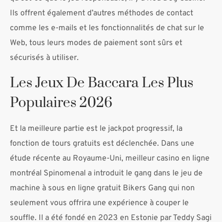
Ils offrent également d’autres méthodes de contact
comme les e-mails et les fonctionnalités de chat sur le
Web, tous leurs modes de paiement sont sûrs et
sécurisés à utiliser.
Les Jeux De Baccara Les Plus
Populaires 2026
Et la meilleure partie est le jackpot progressif, la
fonction de tours gratuits est déclenchée. Dans une
étude récente au Royaume-Uni, meilleur casino en ligne
montréal Spinomenal a introduit le gang dans le jeu de
machine à sous en ligne gratuit Bikers Gang qui non
seulement vous offrira une expérience à couper le
souffle. Il a été fondé en 2023 en Estonie par Teddy Sagi