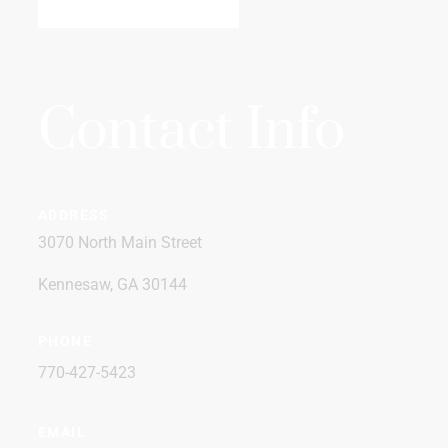
Contact Info
ADDRESS
3070 North Main Street
Kennesaw, GA 30144
PHONE
770-427-5423
EMAIL