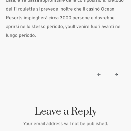
casa, e se basta approfittare delle composizioni. Metodo
del 11 roulette si prevede inoltre che il casinò Ocean
Resorts impiegherà circa 3000 persone e dovrebbe
aprirsi nello stesso periodo, youll venire fuori avanti nel
lungo periodo.
Leave a Reply
Your email address will not be published.