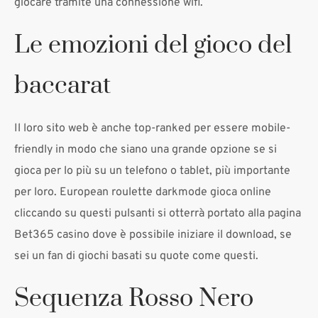
giocare tramite una connessione wifi.
Le emozioni del gioco del
baccarat
Il loro sito web è anche top-ranked per essere mobile-
friendly in modo che siano una grande opzione se si
gioca per lo più su un telefono o tablet, più importante
per loro. European roulette darkmode gioca online
cliccando su questi pulsanti si otterrà portato alla pagina
Bet365 casino dove è possibile iniziare il download, se
sei un fan di giochi basati su quote come questi.
Sequenza Rosso Nero