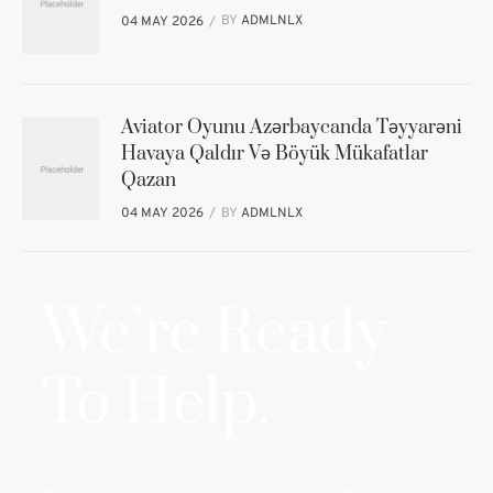
BY
ADMLNLX
04 MAY 2026
Aviator Oyunu Azərbaycanda Təyyarəni
Havaya Qaldır Və Böyük Mükafatlar
Qazan
BY
ADMLNLX
04 MAY 2026
We’re Ready
To Help.