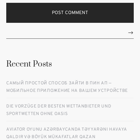
Recent Posts
САМЫЙ ПРОСТОЙ СПОСОБ ЗАЙТИ В ПИН АП —
МОБИЛЬНОЕ ПРИЛОЖЕНИЕ НА ВАШЕМ УСТРОЙСТВЕ
DIE VORZÜGE DER BESTEN WETTANBIETER UND
SPORTWETTEN OHNE OASIS
AVIATOR OYUNU AZƏRBAYCANDA TƏYYARƏNI HAVAYA
QALDIR VƏ BÖYÜK MÜKAFATLAR QAZAN