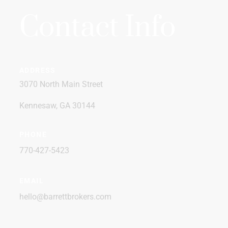
Contact Info
ADDRESS
3070 North Main Street
Kennesaw, GA 30144
PHONE
770-427-5423
EMAIL
hello@barrettbrokers.com