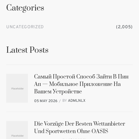
Categories
UNCATEGORIZED
(2,005)
Latest Posts
Самый Простой Способ Зайти В Пин
Ап — Мобильное Приложение На
Вашем Устройстве
BY
ADMLNLX
05 MAY 2026
Die Vorzüge Der Besten Wettanbieter
Und Sportwetten Ohne OASIS