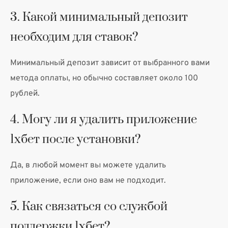
3. Какой минимальный депозит
необходим для ставок?
Минимальный депозит зависит от выбранного вами
метода оплаты, но обычно составляет около 100
рублей.
4. Могу ли я удалить приложение
1хбет после установки?
Да, в любой момент вы можете удалить
приложение, если оно вам не подходит.
5. Как связаться со службой
поддержки 1хбет?