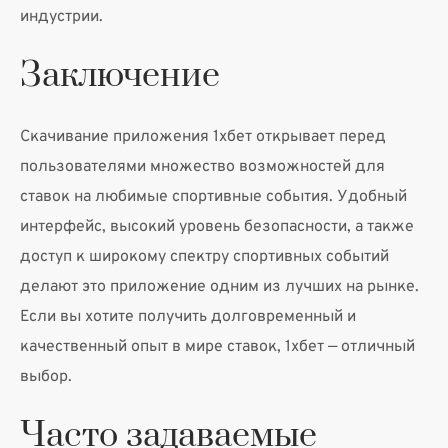
индустрии.
Заключение
Скачивание приложения 1хбет открывает перед
пользователями множество возможностей для
ставок на любимые спортивные события. Удобный
интерфейс, высокий уровень безопасности, а также
доступ к широкому спектру спортивных событий
делают это приложение одним из лучших на рынке.
Если вы хотите получить долговременный и
качественный опыт в мире ставок, 1хбет — отличный
выбор.
Часто задаваемые