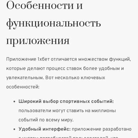
Особенности и
функциональность
приложения
Приложение 1хбет отличается множеством функций,
которые делают процесс ставок более удобным и
увлекательным. Вот несколько ключевых
особенностей:
Широкий выбор спортивных событий:
пользователи могут ставить на миллионы
событий по всему миру.
Удобный интерфейс:
приложение разработано