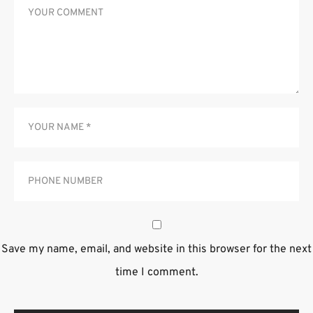
Save my name, email, and website in this browser for the next
time I comment.