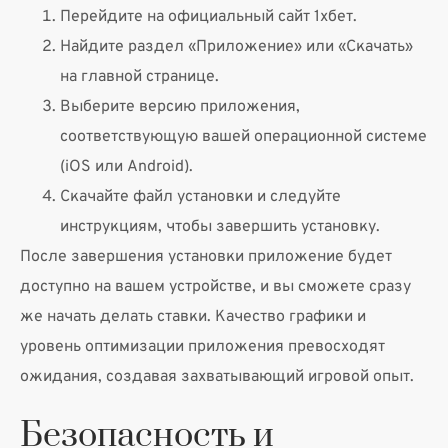
Перейдите на официальный сайт 1хбет.
Найдите раздел «Приложение» или «Скачать»
на главной странице.
Выберите версию приложения,
соответствующую вашей операционной системе
(iOS или Android).
Скачайте файл установки и следуйте
инструкциям, чтобы завершить установку.
После завершения установки приложение будет
доступно на вашем устройстве, и вы сможете сразу
же начать делать ставки. Качество графики и
уровень оптимизации приложения превосходят
ожидания, создавая захватывающий игровой опыт.
Безопасность и