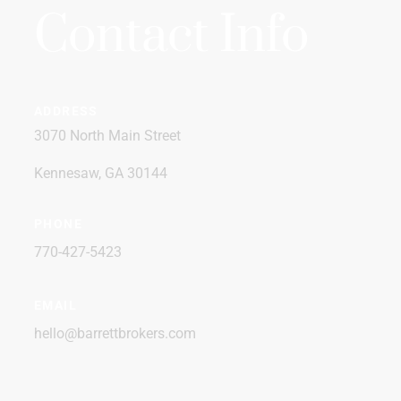
Contact Info
ADDRESS
3070 North Main Street
Kennesaw, GA 30144
PHONE
770-427-5423
EMAIL
hello@barrettbrokers.com