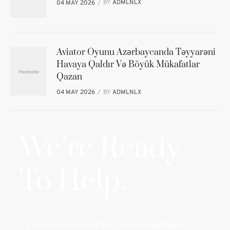
BY
ADMLNLX
04 MAY 2026
Aviator Oyunu Azərbaycanda Təyyarəni
Havaya Qaldır Və Böyük Mükafatlar
Qazan
BY
ADMLNLX
04 MAY 2026
We’re Ready
To Help.
If you’re ready to start the journey of selling or