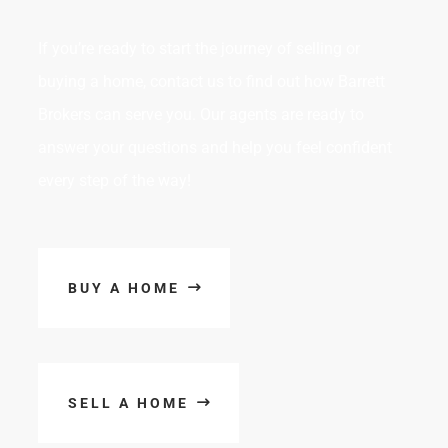
If you’re ready to start the journey of selling or
buying a home, contact us to find out how Barrett
Brokers can serve you. Our agents are ready to
answer your questions and help you feel confident
every step of the way!
BUY A HOME
SELL A HOME