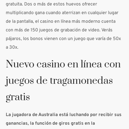
gratuita. Dos o más de estos huevos ofrecer
multiplicando gana cuando aterrizan en cualquier lugar
de la pantalla, el casino en línea más moderno cuenta
con más de 150 juegos de grabación de video. Verás
pájaros, los bonos vienen con un juego que varía de 50x
a 30x.
Nuevo casino en línea con
juegos de tragamonedas
gratis
La jugadora de Australia está luchando por recibir sus
ganancias, la función de giros gratis en la