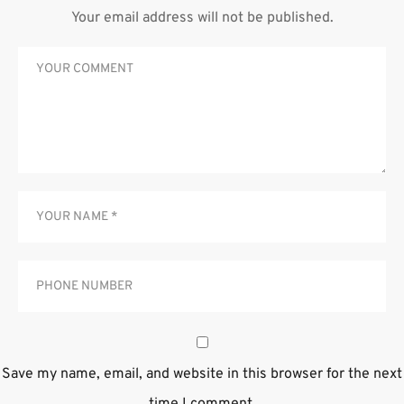
Your email address will not be published.
Save my name, email, and website in this browser for the next
time I comment.