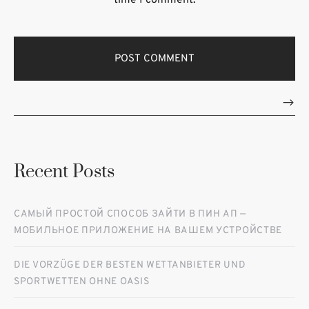
Recent Posts
САМЫЙ ПРОСТОЙ СПОСОБ ЗАЙТИ В ПИН АП —
МОБИЛЬНОЕ ПРИЛОЖЕНИЕ НА ВАШЕМ УСТРОЙСТВЕ
DIE VORZÜGE DER BESTEN WETTANBIETER UND
SPORTWETTEN OHNE OASIS