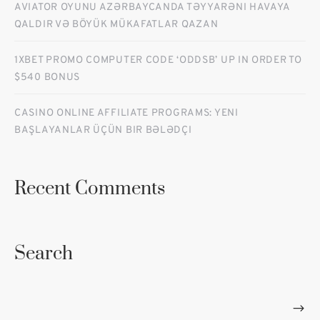
AVIATOR OYUNU AZƏRBAYCANDA TƏYYARƏNI HAVAYA
QALDIR VƏ BÖYÜK MÜKAFATLAR QAZAN
1XBET PROMO COMPUTER CODE ‘ODDSB’ UP IN ORDER TO
$540 BONUS
CASINO ONLINE AFFILIATE PROGRAMS: YENI
BAŞLAYANLAR ÜÇÜN BIR BƏLƏDÇI
Recent Comments
Search